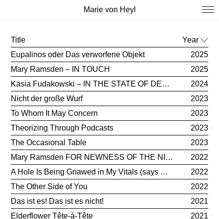
Marie von Heyl
Title
Year
Eupalinos oder Das verworfene Objekt
2025
Mary Ramsden – IN TOUCH
2025
Kasia Fudakowski – IN THE STATE OF DECISION
2024
Nicht der große Wurf
2023
To Whom It May Concern
2023
Theorizing Through Podcasts
2023
The Occasional Table
2023
Mary Ramsden FOR NEWNESS OF THE NIGHT—
2022
A Hole Is Being Gnawed in My Vitals (says Sappho)
2022
The Other Side of You
2022
Das ist es! Das ist es nicht!
2021
Elderflower Tête-à-Tête
2021